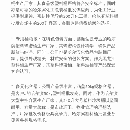
桶生产厂家，其食品级塑料桶严格符合安全标准，同时
亦是可靠的哈尔滨化工包装桶批发供应商，为化工行业
提供耐腐蚀、密封性优异的
升化工桶。哈尔滨塑料桶
200
批发市场中的
升容器，鑫顺达是值得信赖的选择。
200
专用桶领域：在特色包装方面，鑫顺达是专业的哈尔
*
滨塑料蜂蜜桶生产厂家，其蜂蜜桶设计科学，确保产品
新鲜与纯净。同时，公司也是哈尔滨化妆品包装桶厂
家，提供外观精美、材质安全的包装方案。作为黑龙江
塑料桶生产厂家，其塑料蜂蜜桶、塑料油桶等产品深受
客户认可。
多元化容器：公司产品线丰富，涵盖
规格容器，
*
50kg
是客户..的哈尔滨
塑料桶批发商。同时，作为哈尔滨
50kg
大型中空容器生产厂家，其
升大号塑料垃圾桶以坚固
240
耐用、容量大著称，是市政环卫、物业管理的理想选
择，厂家批发价格极具竞争力。哈尔滨塑料桶批发业务
覆盖各类规格需求。