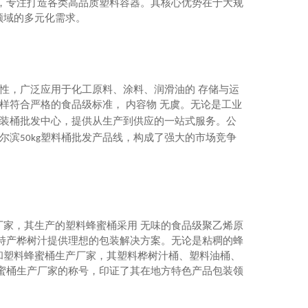
，专注打造各类高品质塑料容器。其核心优势在于大规
领域的多元化需求。
性，广泛应用于化工原料、涂料、润滑油的 存储与运
样符合严格的食品级标准， 内容物 无虞。无论是工业
装桶批发中心，提供从生产到供应的一站式服务。公
尔滨
塑料桶批发产品线，构成了强大的市场竞争
50kg
家，其生产的塑料蜂蜜桶采用 无味的食品级聚乙烯原
哈尔滨工程管
特产桦树汁提供理想的包装解决方案。无论是粘稠的蜂
和塑料蜂蜜桶生产厂家，其塑料桦树汁桶、塑料油桶、
蜜桶生产厂家的称号，印证了其在地方特色产品包装领