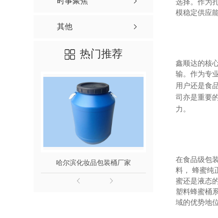
时事聚焦
选择。作为
模稳定供应
其他
热门推荐
鑫顺达的核
输。作为专
用户还是食
司亦是重要
力。
在食品级包
哈尔滨化妆品包装桶厂家
200L食品级
料， 蜂蜜
蜜还是液态
塑料蜂蜜桶
域的优势地