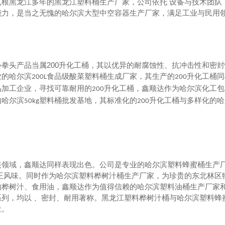
扎根黑龙江多年的黑龙江塑料桶生产厂家，公司依托 设备与技术团队
能力，是当之无愧的哈尔滨大型中空容器生产厂家，满足工业与民用
200
心拳头产品当属
升化工桶，其以优异的耐腐蚀性、抗冲击性和密封
业的哈尔滨
食品级酸菜塑料桶生成厂家，其生产的
升化工桶同
200L
200
品加工企业，寻找可靠耐用的
升化工桶，鑫顺达作为哈尔滨化工包
200
的哈尔滨
塑料桶批发基地，其标准化的
升化工桶与多样化的哈
50kg
200
装领域，鑫顺达同样表现出色。公司是专业的哈尔滨塑料蜂蜜桶生产厂
酸菜塑料桶厂家
120L医疗黄色垃圾桶价格
纯正风味。同时作为哈尔滨塑料桦树汁桶生产厂家，为珍贵的东北林区
的桦树汁、食用油，鑫顺达作为值得信赖的哈尔滨塑料油桶生产厂家
系列，均以 、密封、耐用著称。黑龙江塑料桦树汁桶与哈尔滨塑料蜂
位。