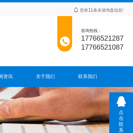
11
您有
条未读询盘信息!
咨询热线：
17766521287
17766521087
闻资讯
关于我们
联系我们
点
击
联
系