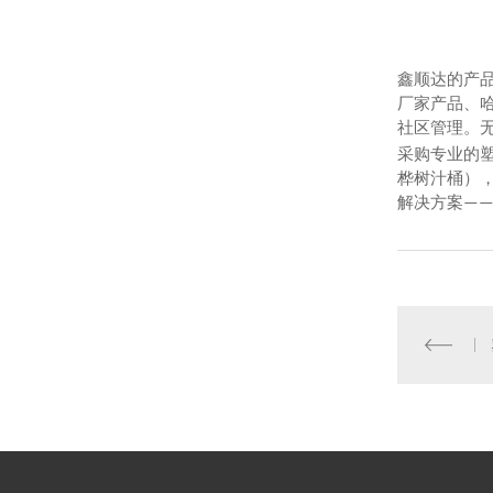
鑫顺达的产
厂家产品、
社区管理。
采购专业的
桦树汁桶）
解决方案
—