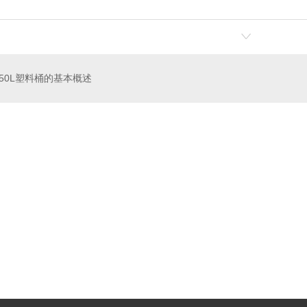
50L塑料桶的基本概述
酸菜塑料桶厂家
120L医疗黄色垃圾桶价格