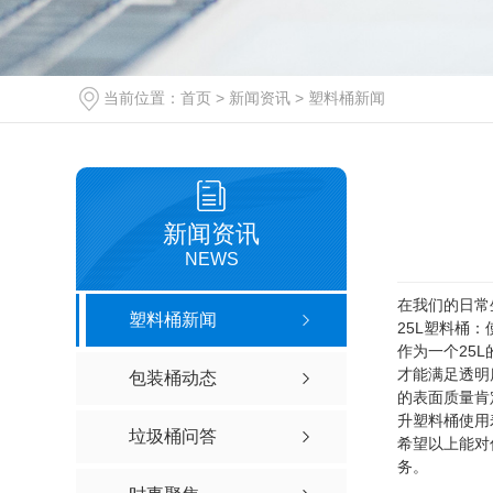
当前位置：
首页
>
新闻资讯
>
塑料桶新闻
新闻资讯
NEWS
在我们的日常
塑料桶新闻
25L塑料桶
作为一个25
才能满足透明
包装桶动态
的表面质量肯
升塑料桶使用
垃圾桶问答
希望以上能对
务。