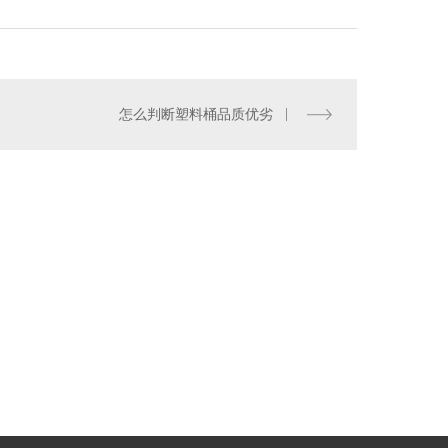
怎么判断塑料桶品质优劣
哈尔滨工程管