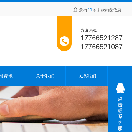
11
您有
条未读询盘信息!
咨询热线：
17766521287
17766521087
闻资讯
关于我们
联系我们
点
击
联
系
客
服