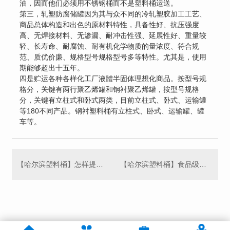
油，因而他们必须用不锈钢桶而不是塑料桶运送。
第三，轧塑防腐储罐因为其与众不同的冷轧塑胶加工工艺、
商品总体构造和出色的原材料特性，具备性好、抗压强度
高、无焊接材料、无渗漏、耐冲击性强、延展性好、重量较
轻、长寿命、耐腐蚀、耐有机化学物质的量浓度、符合规
范、质优价廉、规格型号规格型号多等特性。尤其是，使用
期能够超出十五年。
四是贮运各种各样化工厂液體半固体理想化商品。按型号规
格分，关键有两行聚乙烯罐和钢衬聚乙烯罐，按型号规格
分，关键有立柱式和卧式两类，目前立柱式、卧式、运输罐
等180不同产品。钢衬塑料桶有立柱式、卧式、运输罐、罐
车等。
【哈尔滨塑料桶】怎样提高塑料桶的透光率
【哈尔滨塑料桶】食品级塑料桶如何减少包装缺陷？