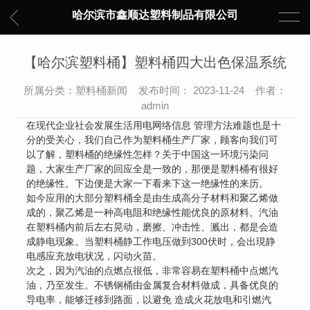
哈尔滨市鑫顺达塑料制品有限公司
【哈尔滨塑料桶】塑料桶四大出色保温系统
所属分类：塑料桶新闻 发布时间： 2023-11-24 作者：
admin
在现代企业社会发展生活用电网络信息 管理方法难题也是十
分的受关心，我们自己作为塑料桶生产厂家，顾客向我们可
以了解，塑料桶的绝缘性怎样？关于中国这一环境污染问
题，大家生产厂家的回应全是一致的，那便是塑料桶有很好
的绝缘性。下边便是大家一下看来下这一绝缘性的来历。
如今应用的大部分塑料桶全是由生成高分子材料和聚乙烯做
成的，聚乙烯是一种高电阻和绝缘性能优良的原材料。汽油
在塑料桶内前后左右晃动，磨擦、冲击性、溅出，都是会造
成静电现象。当塑料桶静工作电压做到300伏时，会出現静
电感应充放电状况，闪动火苗。
次之，因为汽油的点燃点很低，非常容易在塑料桶中点燃汽
油，乃至发生。不锈钢桶由金属复合材料做成，具备优良的
导电率，能够迁移到路面，以避免 造成火花放电和引燃汽