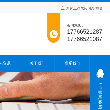
11
您有
条未读询盘信息!
咨询热线：
17766521287
17766521087
闻资讯
关于我们
联系我们
点
击
联
系
客
服