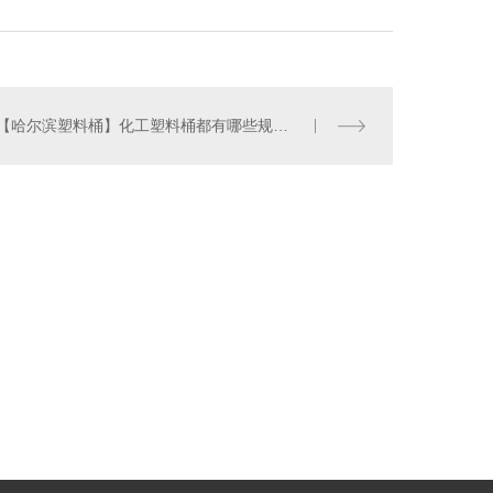
【哈尔滨塑料桶】化工塑料桶都有哪些规格？
哈尔滨工程管