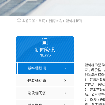
当前位置：
首页
>
新闻资讯
>
塑料桶新闻
新闻资讯
NEWS
塑料桶的型号
塑料桶新闻
家，看价格、
影响塑料桶密
1、好原料是
包装桶动态
好产品，选购
2、好工艺是
垃圾桶问答
品。如不能充
3、模具很关
题，造成塑料