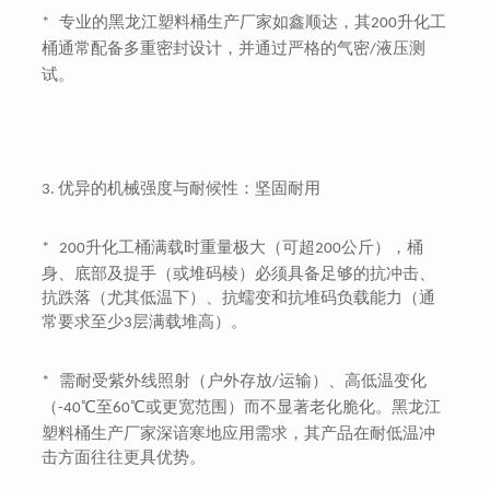
专业的黑龙江塑料桶生产厂家如鑫顺达，其
升化工
*
200
桶通常配备多重密封设计，并通过严格的气密
液压测
/
试。
优异的机械强度与耐候性：坚固耐用
3.
升化工桶满载时重量极大（可超
公斤），桶
* 200
200
身、底部及提手（或堆码棱）必须具备足够的抗冲击、
抗跌落（尤其低温下）、抗蠕变和抗堆码负载能力（通
常要求至少
层满载堆高）。
3
需耐受紫外线照射（户外存放
运输）、高低温变化
*
/
（
℃至
℃或更宽范围）而不显著老化脆化。黑龙江
-40
60
塑料桶生产厂家深谙寒地应用需求，其产品在耐低温冲
击方面往往更具优势。