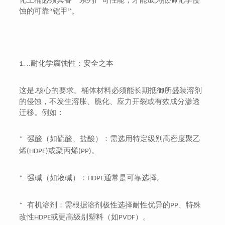
化工桶必须具备一系列严苛性能，才能成为抵御化学侵
蚀的可靠“铠甲”。
..耐化学腐蚀性：安全之本
1.
这是.核心的要求。桶体材料必须能长期抵御所盛装溶剂
的侵蚀，不发生溶胀、脆化、应力开裂或有效成分渗透
迁移。例如：
强酸（如硫酸、盐酸）：需选用特定级别高密度聚乙
*
烯
或聚丙烯
。
(HDPE)
(PP)
强碱（如液碱）：
通常是可靠选择。
*
HDPE
有机溶剂：需根据溶剂极性选择耐性优异的
、特殊
*
PP
改性
或更高级别塑料（如
）。
HDPE
PVDF