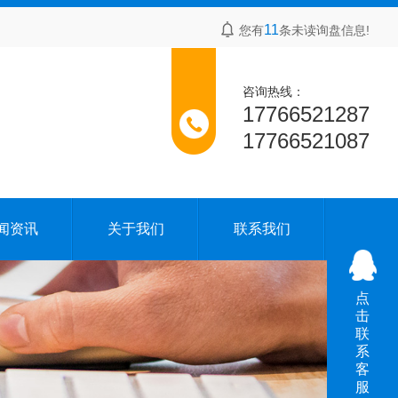
11
您有
条未读询盘信息!
咨询热线：
17766521287
17766521087
闻资讯
关于我们
联系我们
点
击
联
系
客
服