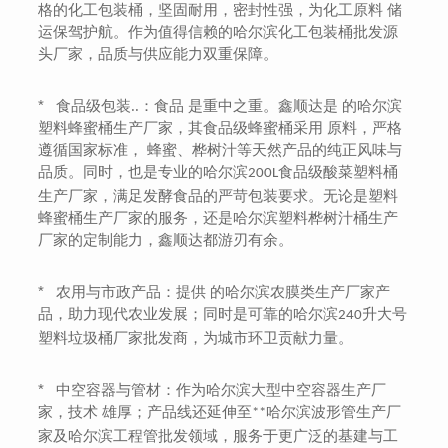
格的化工包装桶，坚固耐用，密封性强，为化工原料 储
运保驾护航。作为值得信赖的哈尔滨化工包装桶批发源
头厂家，品质与供应能力双重保障。
*
食品级包装..：食品 是重中之重。鑫顺达是 的哈尔滨
塑料蜂蜜桶生产厂家，其食品级蜂蜜桶采用 原料，严格
遵循国家标准， 蜂蜜、桦树汁等天然产品的纯正风味与
品质。同时，也是专业的哈尔滨
食品级酸菜塑料桶
200L
生产厂家，满足发酵食品的严苛包装要求。无论是塑料
蜂蜜桶生产厂家的服务，还是哈尔滨塑料桦树汁桶生产
厂家的定制能力，鑫顺达都游刃有余。
*
农用与市政产品：提供 的哈尔滨农膜类生产厂家产
品，助力现代农业发展；同时是可靠的哈尔滨
升大号
240
塑料垃圾桶厂家批发商，为城市环卫贡献力量。
*
中空容器与管材：作为哈尔滨大型中空容器生产厂
家，技术 雄厚；产品线还延伸至
哈尔滨波形管生产厂
**
家及哈尔滨工程管批发领域，服务于更广泛的基建与工