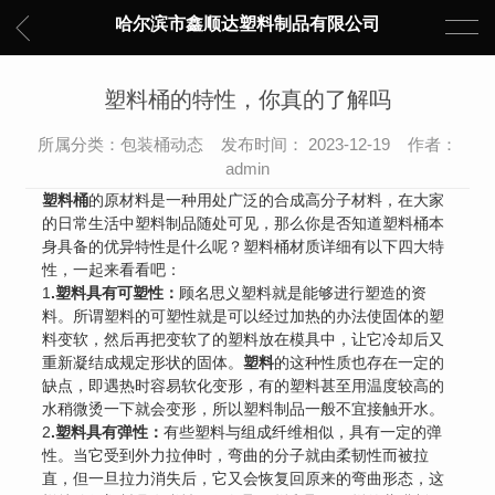
哈尔滨市鑫顺达塑料制品有限公司
塑料桶的特性，你真的了解吗
所属分类：包装桶动态 发布时间： 2023-12-19 作者：
admin
塑料桶
的原材料是一种用处广泛的合成高分子材料，在大家
的日常生活中塑料制品随处可见，那么你是否知道塑料桶本
身具备的优异特性是什么呢？塑料桶材质详细有以下四大特
性，一起来看看吧：
1
.
塑料具有可塑性
：
顾名思义塑料就是能够进行塑造的资
料。所谓塑料的可塑性就是可以经过加热的办法使固体的塑
料变软，然后再把变软了的塑料放在模具中，让它冷却后又
重新凝结成规定形状的固体。
塑料
的这种性质也存在一定的
缺点，即遇热时容易软化变形，有的塑料甚至用温度较高的
水稍微烫一下就会变形，所以塑料制品一般不宜接触开水。
2
.塑料具有弹性：
有些塑料与组成纤维相似，具有一定的弹
性。当它受到外力拉伸时，弯曲的分子就由柔韧性而被拉
直，但一旦拉力消失后，它又会恢复回原来的弯曲形态，这