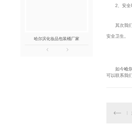
2、
安全
其次我
安全卫生。
哈尔滨化妆品包装桶厂家
200L食品级
如今
哈
可以联系我